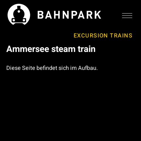
EXCURSION TRAINS
Ammersee steam train
Zum
Zum
Zur
Seiteninhalt
Menü
Website-
Suche
Diese Seite befindet sich im Aufbau.