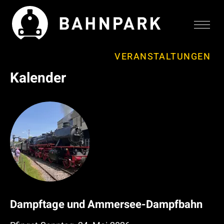
VERANSTALTUNGEN
Kalender
Zum
Zum
Zur
Seiteninhalt
Menü
Website-
Suche
Dampftage und Ammersee-Dampfbahn